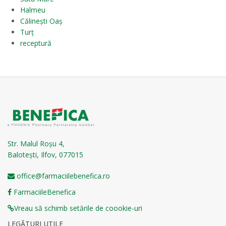
Halmeu
Călinești Oaș
Turț
receptură
Str. Malul Roșu 4,
Balotești, Ilfov, 077015
office@farmaciilebenefica.ro
FarmaciileBenefica
Vreau să schimb setările de coookie-uri
LEGĂTURI UTILE