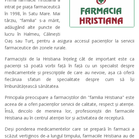
intrat pe piața farmaceutică
în 1998, în Satu Mare. Mai
târziu, “familia” s-a mărit,
adăugând alte puncte de
lucru în Halmeu, Călinești
Oaș sau Turț, pentru a asigura accesul pacienților la servicii
farmaceutice din zonele rurale.
Farmaciștii de la Hristiana înțeleg cât de important este ca
pacienții să poată vorbi față în față cu un specialist despre
medicamentele și prescripțiile de care au nevoie, așa că oferă
fiecăruia sfaturi de specialitate despre cum să își
îmbunătățească sănătatea.
Principala preocupare a farmaciștilor din "familia Hristiana" este
aceea de a oferi pacienților servicii de calitate, respect și atenție.
Însă, dincolo de menirea lor, profesioniștii din farmaciile
Hristiana au în centrul atenției lor și activitatea de receptură.
Deși ponderea medicamentelor care se prepară în farmacii a
scăzut vertiginos de-a lungul timpului, farmaciile Hristiana au de